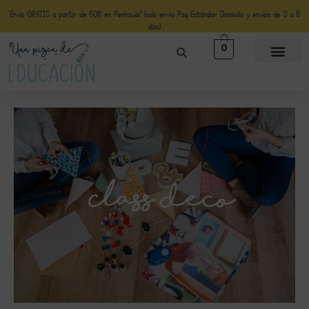
Envío GRATIS a partir de 50€ en Península* (solo envio Paq Estándar Domicilio y envíos de 3 a 5
días)
0