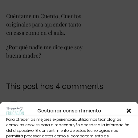
Cuéntame un Cuento, Cuentos
originales para aprender tanto
en casa como en el aula.
¿Por qué nadie me dice que soy
buena madre?
This post has 4 comments
Alicia
5 May 2017
Gestionar consentimiento
Hola, me encanta todo!! He intentado entrar
Para ofrecer las mejores experiencias, utilizamos tecnologías
como las cookies para almacenar y/o acceder a la información
en ideas para la decoración del aula y no se
del dispositivo. El consentimiento de estas tecnologías nos
puede me vuelve a enviar a la entrada
permitirá procesar datos como el comportamiento de