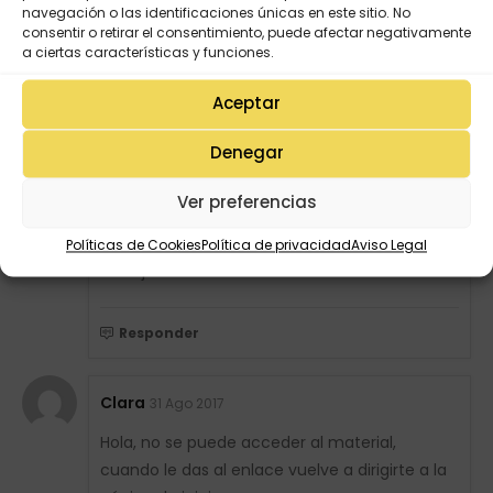
navegación o las identificaciones únicas en este sitio. No
primera class dejó. Gracias!
consentir o retirar el consentimiento, puede afectar negativamente
a ciertas características y funciones.
Responder
Aceptar
Ana Mora
6 Jul 2017
Denegar
Yo encantada por las ideas de trabajos para el
Ver preferencias
aula,gracias mil espero seguir nutrirme de
ustedes, pues soy nueva en este hermoso
Políticas de Cookies
Política de privacidad
Aviso Legal
trabajo
Responder
Clara
31 Ago 2017
Hola, no se puede acceder al material,
cuando le das al enlace vuelve a dirigirte a la