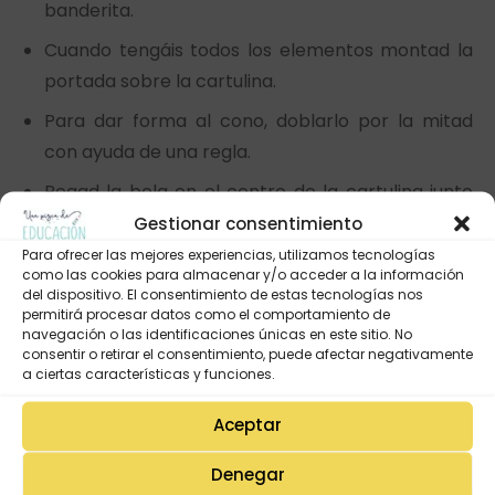
banderita.
Cuando tengáis todos los elementos montad la
portada sobre la cartulina.
Para dar forma al cono, doblarlo por la mitad
con ayuda de una regla.
Pegad la bola en el centro de la cartulina junto
con el cono. Utilizad silicona caliente.
Gestionar consentimiento
Para ofrecer las mejores experiencias, utilizamos tecnologías
Pegad en la parte de arriba la guirnalda, podéis
como las cookies para almacenar y/o acceder a la información
fijar las banderitas con pegamento.
del dispositivo. El consentimiento de estas tecnologías nos
permitirá procesar datos como el comportamiento de
Haced un corte en la bola, usando cútex, e
navegación o las identificaciones únicas en este sitio. No
consentir o retirar el consentimiento, puede afectar negativamente
insertar la cucharita.
a ciertas características y funciones.
Por último, decorad a vuestro gusto (nosotras
Para que lo
Aceptar
hemos usado gomets)
podáis ver
Denegar
más claro, os