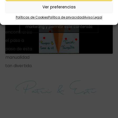
dejamos el
Ver preferencias
siguiente
Políticas de Cookies
Política de privacidad
Aviso Legal
Haz clic para aceptar cookies de
vídeo donde
marketing y permitir este contenido
encontraréis
el paso a
paso de esta
manualidad
tan divertida.