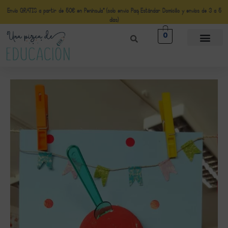
Envío GRATIS a partir de 50€ en Península* (solo envio Paq Estándar Domicilio y envíos de 3 a 5
días)
0