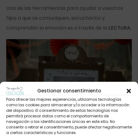
Una de las herramientas para ayudar a vuestros
hijos a que se comuniquen, escucharlos y
comprendan la emoción es a través de la
LECTURA
.
Gestionar consentimiento
Para ofrecer las mejores experiencias, utilizamos tecnologías
como las cookies para almacenar y/o acceder a la información
del dispositivo. El consentimiento de estas tecnologías nos
permitirá procesar datos como el comportamiento de
navegación o las identificaciones únicas en este sitio. No
consentir o retirar el consentimiento, puede afectar negativamente
a ciertas características y funciones.
En los próximos post iremos hablando de varios