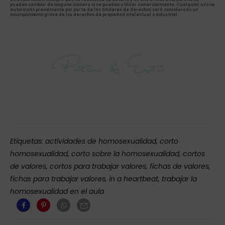
pueden cambiar de ninguna manera ni se pueden utilizar comercialmente. Cualquier uso no
autorizado previamente por parte de las titulares de derechos será considerado un
incumplimiento grave de los derechos de propiedad intelectual o industrial.
Etiquetas:
actividades de homosexualidad
,
corto
homosexualidad
,
corto sobre la homosexualidad
,
cortos
de valores
,
cortos para trabajar valores
,
fichas de valores
,
fichas para trabajar valores
,
in a heartbeat
,
trabajar la
homosexualidad en el aula