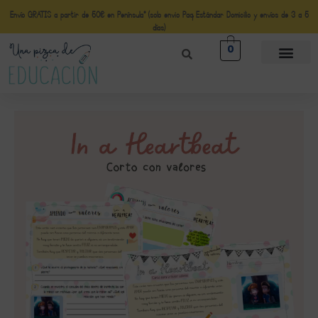
Envío GRATIS a partir de 50€ en Península* (solo envio Paq Estándar Domicilio y envíos de 3 a 5
días)
0