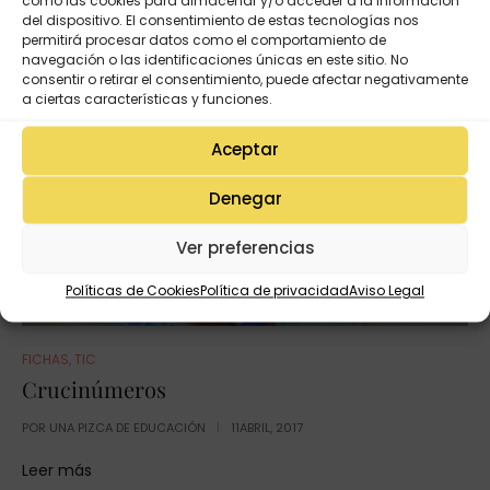
como las cookies para almacenar y/o acceder a la información
Leer más
del dispositivo. El consentimiento de estas tecnologías nos
permitirá procesar datos como el comportamiento de
navegación o las identificaciones únicas en este sitio. No
consentir o retirar el consentimiento, puede afectar negativamente
a ciertas características y funciones.
Aceptar
Denegar
Ver preferencias
Políticas de Cookies
Política de privacidad
Aviso Legal
FICHAS
,
TIC
Crucinúmeros
POR
UNA PIZCA DE EDUCACIÓN
11ABRIL, 2017
Leer más