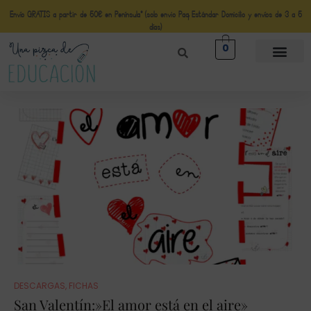
Envío GRATIS a partir de 50€ en Península* (solo envio Paq Estándar Domicilio y envíos de 3 a 5
días)
0
DESCARGAS
,
FICHAS
San Valentín:»El amor está en el aire»