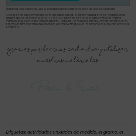
El material descargable adjunto se encuentra bajo las siguientes licencias Creative Commons:
Estas licencias sólo permiten que otros puedan descargar las obras y compartirlas con otras personas,
siempre que se reconozca su autoría y se cite el sitio web, pero no se pueden cambiar de ninguna
manera ni se pueden utilizar comercialmente. Cualquier uso no autorizado previamente por parte de las
titulares de derechos será considerado un incumplimiento grave de los derechos de propiedad intelectual
o industrial.
Gracias por leernos cada dia y utilizar
nuestros materiales
Etiquetas:
actividades unidades de medida
,
el gramo
,
el