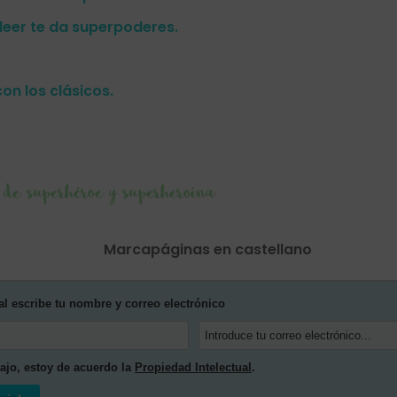
 leer te da superpoderes.
con los clásicos.
de superhéroe y superheroína
Marcapáginas en castellano
al escribe tu nombre y correo electrónico
bajo, estoy de acuerdo la
Propiedad Intelectual
.