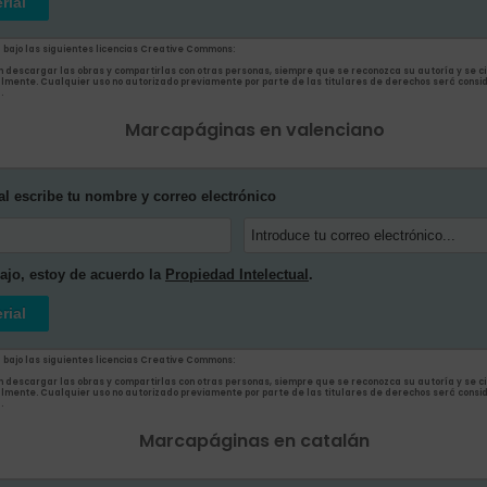
rial
 bajo las siguientes licencias Creative Commons:
n descargar las obras y compartirlas con otras personas, siempre que se reconozca su autoría y se cit
almente. Cualquier uso no autorizado previamente por parte de las titulares de derechos será consi
.
Marcapáginas en valenciano
al escribe tu nombre y correo electrónico
bajo, estoy de acuerdo la
Propiedad Intelectual
.
rial
 bajo las siguientes licencias Creative Commons:
n descargar las obras y compartirlas con otras personas, siempre que se reconozca su autoría y se cit
almente. Cualquier uso no autorizado previamente por parte de las titulares de derechos será consi
.
Marcapáginas en catalán