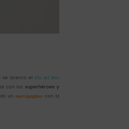
o se acerca el
Día del libro
s con los
superhéroes y
ado un
con la
marcapáginas