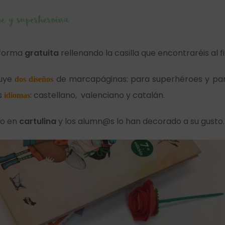
e y superheroína
 forma
gratuita
rellenando la casilla que encontraréis al f
luye
de marcapáginas: para superhéroes y pa
dos diseños
es
: castellano, valenciano y catalán.
idiomas
so en
cartulina
y los alumn@s lo han decorado a su gusto.