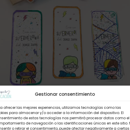
Gestionar consentimiento
a ofrecer las mejores experiencias, utilizamos tecnologías como las
kies para almacenar y/o acceder a la información del dispositivo. El
nsentimiento de estas tecnologías nos permitirá procesar datos como el
portamiento de navegación o las identificaciones únicas en este sitio.
sentir o retirar el consentimiento, puede afectar negativamente a ciertas