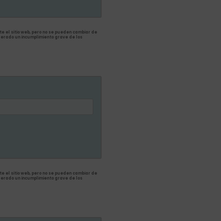
e el sitio web, pero no se pueden cambiar de
derado un incumplimiento grave de los
e el sitio web, pero no se pueden cambiar de
derado un incumplimiento grave de los