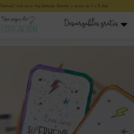
nínsula* (solo envio Paq Estándar Domicilio y envíos de 3 a 5 días)
Descargables gratis